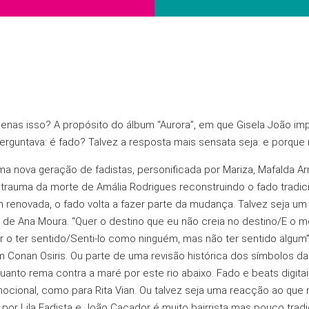
penas isso? A propósito do álbum “Aurora”, em que Gisela João im
erguntava: é fado? Talvez a resposta mais sensata seja: e porque
a nova geração de fadistas, personificada por Mariza, Mafalda Arna
 trauma da morte de Amália Rodrigues reconstruindo o fado tradic
renovada, o fado volta a fazer parte da mudança. Talvez seja u
e de Ana Moura. “Quer o destino que eu não creia no destino/E o 
 ter sentido/Senti-lo como ninguém, mas não ter sentido algum”,
 Conan Osiris. Ou parte de uma revisão histórica dos símbolos d
o rema contra a maré por este rio abaixo. Fado e beats digitai
ocional, como para Rita Vian. Ou talvez seja uma reacção ao que nã
 por Lila Fadista e João Caçador é muito bairrista mas pouco trad