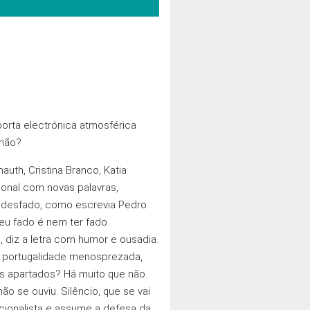
porta electrónica atmosférica
 não?
uth, Cristina Branco, Katia
ional com novas palavras,
m desfado, como escrevia Pedro
meu fado é nem ter fado
 diz a letra com humor e ousadia.
a portugalidade menosprezada,
s apartados? Há muito que não.
o se ouviu. Silêncio, que se vai
icionalista e assume a defesa da