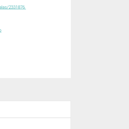
salas/2331876
o