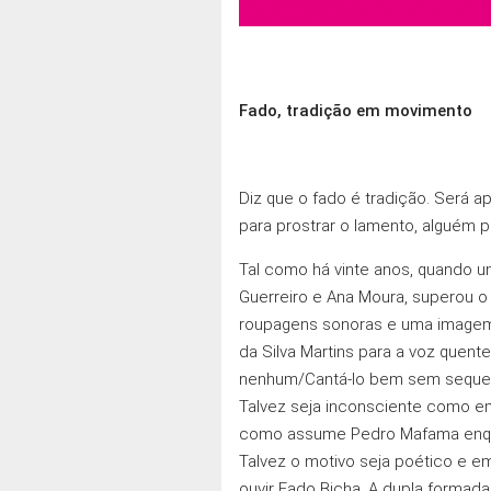
Fado, tradição em movimento
Diz que o fado é tradição. Será a
para prostrar o lamento, alguém p
Tal como há vinte anos, quando um
Guerreiro e Ana Moura, superou o
roupagens sonoras e uma imagem 
da Silva Martins para a voz quent
nenhum/Cantá-lo bem sem sequer o
Talvez seja inconsciente como em
como assume Pedro Mafama enquant
Talvez o motivo seja poético e em
ouvir Fado Bicha. A dupla formada