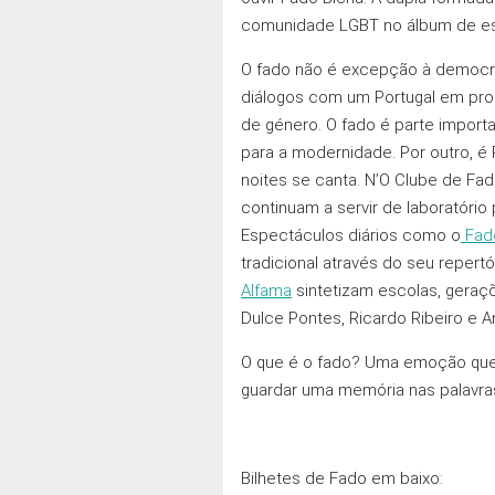
comunidade LGBT no álbum de est
O fado não é excepção à democrat
diálogos com um Portugal em pro
de género. O fado é parte import
para a modernidade. Por outro, é
noites se canta. N’O Clube de Fa
continuam a servir de laboratóri
Espectáculos diários como o
Fado
tradicional através do seu reper
Alfama
sintetizam escolas, geraçõ
Dulce Pontes, Ricardo Ribeiro e
O que é o fado? Uma emoção que 
guardar uma memória nas palavras
Bilhetes de Fado em baixo: