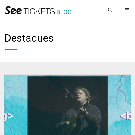
B
L
OG
Destaques