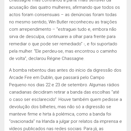
acusação das quatro mulheres, afirmando que todos os
actos foram consensuais – as denúncias foram todas
no mesmo sentido, Win Butler reconheceu as traiçōes
com arrependimento – “estraguei tudo e, embora não
sirva de desculpa, continuarei a olhar para frente para
remediar o que pode ser remediado” -, e foi suportado
pela mulher. “Ele perdeu-se, mas encontrou o caminho
de volta”, declarou Régine Chassagne.
A bomba rebentou dias antes do início da digressão dos
Arcade Fire em Dublin, que passará pelo Campo
Pequeno nos dias 22 e 23 de setembro. Algumas rádios
canadianas decidiram retirar a banda das escolhas “até
o caso ser esclarecido”. Houve também quem pedisse a
devolução dos bilhetes, mas não só a digressão se
manteve firme e hirta à polémica, como a banda foi
“ovacionada” na Irlanda a julgar por relatos da imprensa e
vídeos publicados nas redes sociais. Para já, as