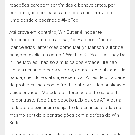
reacçōes parecem ser tímidas e benevolentes, por
comparação com casos anteriores que têm vindo a
lume desde o escândalo #MeToo.
Até prova em contrário, Win Butler é inocente.
Reconheceu parte da acusação. E ao contrário de
“cancelados” anteriores como Marilyn Manson, autor de
cançōes explícitas como “I Want To Kill You Like They Do
in The Movies”, não só a música dos Arcade Fire não
incita a nenhum destes valores, como a conduta quer da
banda, quer do vocalista, é exemplar. Aí reside uma parte
do problema: no choque frontal entre virtudes públicas e
vícios privados. Metade do interesse deste caso está
no contraste face à percepção pública dos AF. A outra
no facto de existir um conjunto de denúncias todas no
mesmo sentido e contradições com a defesa de Win
Butler.
Teremos de esperar pela evolução do mas este pode