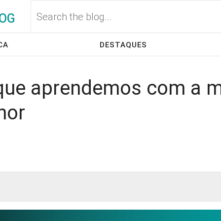
OG
CA
DESTAQUES
 que aprendemos com a m
nor