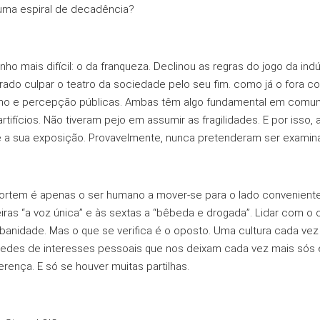
uma espiral de decadência?
o mais difícil: o da franqueza. Declinou as regras do jogo da ind
rado culpar o teatro da sociedade pelo seu fim. como já o fora 
smo e percepçāo públicas. Ambas têm algo fundamental em comum
ifícios. Não tiveram pejo em assumir as fragilidades. E por isso
 a sua exposição. Provavelmente, nunca pretenderam ser examin
mortem é apenas o ser humano a mover-se para o lado convenient
ras “a voz única” e às sextas a “bêbeda e drogada”. Lidar com o 
banidade. Mas o que se verifica é o oposto. Uma cultura cada vez m
edes de interesses pessoais que nos deixam cada vez mais sós e
rença. E só se houver muitas partilhas.