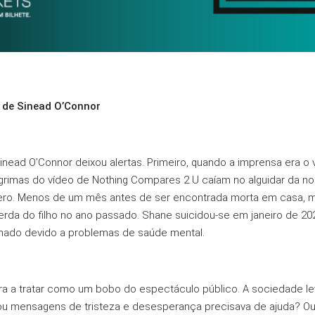
 de Sinead O’Connor
ead O’Connor deixou alertas. Primeiro, quando a imprensa era o ve
grimas do vídeo de Nothing Compares 2 U caíam no alguidar da nos
pero. Menos de um mês antes de ser encontrada morta em casa, 
erda do filho no ano passado. Shane suicidou-se em janeiro de 2
rnado devido a problemas de saúde mental.
ra a tratar como um bobo do espectáculo público. A sociedade le
u mensagens de tristeza e desesperança precisava de ajuda? O