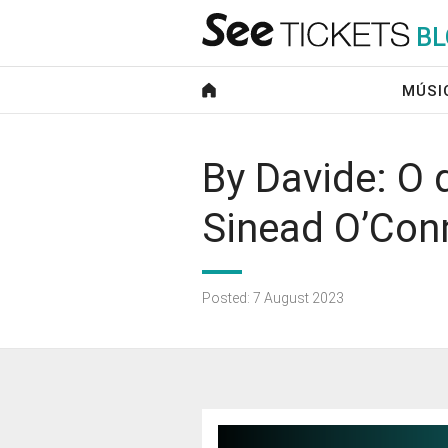
B
L
MÚSI
By Davide: O
Sinead O’Con
Posted: 7 August 2023