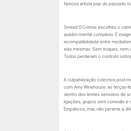
famosa artista pop do passado n
Sinead O’Connor escolheu o caminh
quadro mental complexo. É exage
incompatibilidade entre mediati
elas mesmas. Sem truques, nem art
Todos perderam o controlo sobre
A culpabilização colectiva post-
com Amy Winehouse, às terças-fei
dentro dos limites sensatos de ur
ligaçōes, grupos sem conexão e r
Empáticos, mas não perante a dife