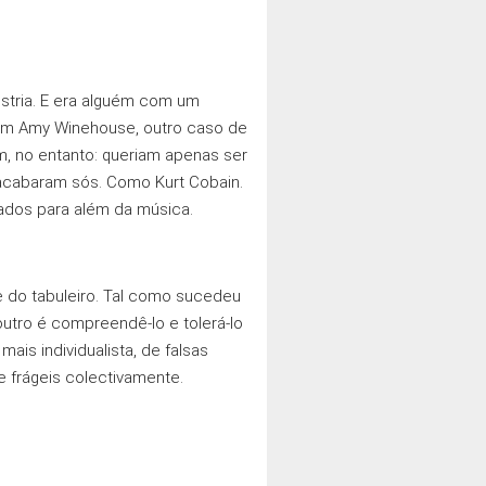
ústria. E era alguém com um
com Amy Winehouse, outro caso de
, no entanto: queriam apenas ser
, acabaram sós. Como Kurt Cobain.
ados para além da música.
e do tabuleiro. Tal como sucedeu
outro é compreendê-lo e tolerá-lo
ais individualista, de falsas
 frágeis colectivamente.