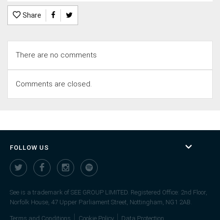
Share
There are no comments
Comments are closed.
FOLLOW US
See is a trademark of SEE GROUP LIMITED. Registered Office: 2nd Floor,
Norfolk House, 47 Upper Parliament Street, Nottingham, NG1 2AB.
Terms and Conditions
Cookie Policy
Data Protection