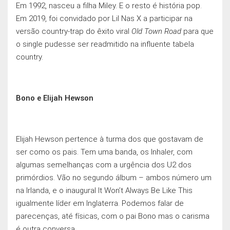
Em 1992, nasceu a filha Miley. E o resto é história pop.
Em 2019, foi convidado por Lil Nas X a participar na
versão country-trap do êxito viral
Old Town Road
para que
o single pudesse ser readmitido na influente tabela
country.
Bono e Elijah Hewson
Elijah Hewson pertence à turma dos que gostavam de
ser como os pais. Tem uma banda, os Inhaler, com
algumas semelhanças com a urgência dos U2 dos
primórdios. Vão no segundo álbum – ambos número um
na Irlanda, e o inaugural It Won’t Always Be Like This
igualmente líder em Inglaterra. Podemos falar de
parecenças, até físicas, com o pai Bono mas o carisma
é outra conversa.