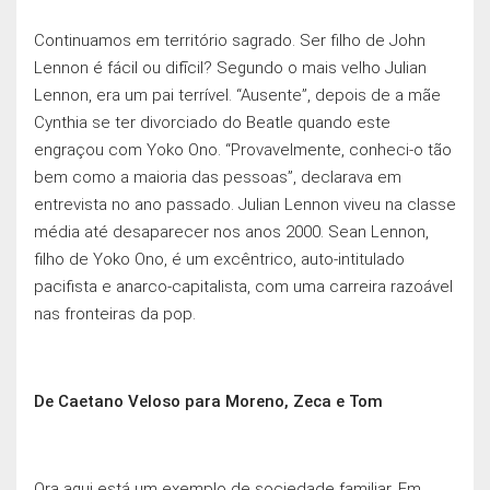
Continuamos em território sagrado. Ser filho de John
Lennon é fácil ou difīcil? Segundo o mais velho Julian
Lennon, era um pai terrível. “Ausente”, depois de a mãe
Cynthia se ter divorciado do Beatle quando este
engraçou com Yoko Ono. “Provavelmente, conheci-o tão
bem como a maioria das pessoas”, declarava em
entrevista no ano passado. Julian Lennon viveu na classe
média até desaparecer nos anos 2000. Sean Lennon,
filho de Yoko Ono, é um excêntrico, auto-intitulado
pacifista e anarco-capitalista, com uma carreira razoável
nas fronteiras da pop.
De Caetano Veloso para Moreno, Zeca e Tom
Ora aqui está um exemplo de sociedade familiar. Em