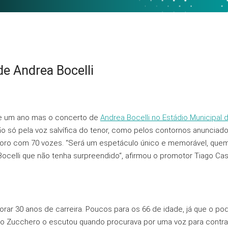
de Andrea Bocelli
e um ano mas o concerto de
Andrea Bocelli no Estádio Municipal d
Não só pela voz salvífica do tenor, como pelos contornos anuncia
oro com 70 vozes. “Será um espetáculo único e memorável, quem
celli que não tenha surpreendido“, afirmou o promotor Tiago Ca
ar 30 anos de carreira. Poucos para os 66 de idade, já que o po
ndo Zucchero o escutou quando procurava por uma voz para contra