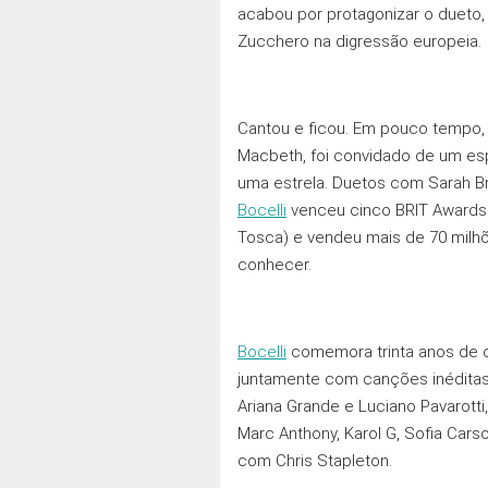
acabou por protagonizar o dueto,
Zucchero na digressão europeia.
Cantou e ficou. Em pouco tempo, 
Macbeth, foi convidado de um esp
uma estrela. Duetos com Sarah Bri
Bocelli
venceu cinco BRIT Awards e
Tosca) e vendeu mais de 70 milhõ
conhecer.
Bocelli
comemora trinta anos de c
juntamente com canções inéditas.
Ariana Grande e Luciano Pavarott
Marc Anthony, Karol G, Sofia Carso
com Chris Stapleton.