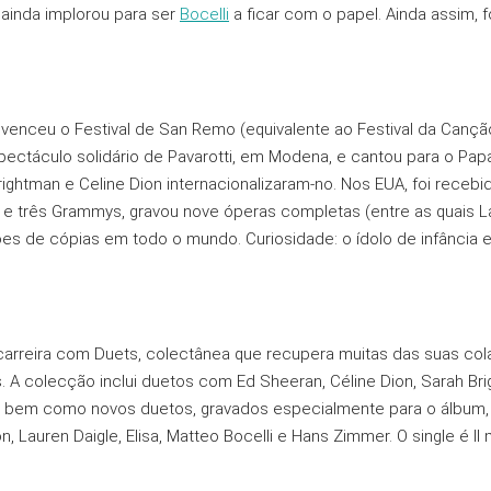
 ainda implorou para ser
Bocelli
a ficar com o papel. Ainda assim, 
venceu o Festival de San Remo (equivalente ao Festival da Canção
ectáculo solidário de Pavarotti, em Modena, e cantou para o Papa
ghtman e Celine Dion internacionalizaram-no. Nos EUA, foi recebi
 três Grammys, gravou nove óperas completas (entre as quais La 
es de cópias em todo o mundo. Curiosidade: o ídolo de infância 
arreira com Duets, colectânea que recupera muitas das suas co
 A colecção inclui duetos com Ed Sheeran, Céline Dion, Sarah Brig
i, bem como novos duetos, gravados especialmente para o álbum,
n, Lauren Daigle, Elisa, Matteo Bocelli e Hans Zimmer. O single é I