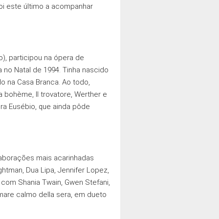
foi este último a acompanhar
), participou na ópera de
 no Natal de 1994. Tinha nascido
do na Casa Branca. Ao todo,
bohème, Il trovatore, Werther e
era Eusébio, que ainda pôde
laborações mais acarinhadas
htman, Dua Lipa, Jennifer Lopez,
 com Shania Twain, Gwen Stefani,
l mare calmo della sera, em dueto