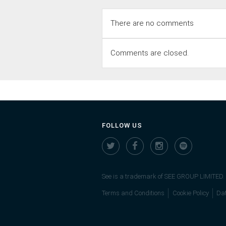
There are no comments
Comments are closed.
FOLLOW US
See is a trademark of SEE GROUP LIMITED. R
Terms and Conditions
Cookie Policy
Dat