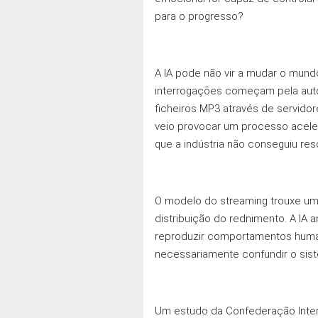
para o progresso?
A IA pode não vir a mudar o mun
interrogaçōes começam pela autora
ficheiros MP3 através de servido
veio provocar um processo acele
que a indústria não conseguiu re
O modelo do streaming trouxe um 
distribuição do rednimento. A IA
reproduzir comportamentos human
necessariamente confundir o sist
Um estudo da Confederação Inter