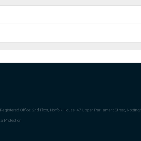
egistered Office: 2nd Floor, Norfolk House, 47 Upper Parliament Street, Notti
a Protection