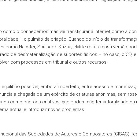
do como o conhecemos mas vai transfigurar a Internet como a co
lidade – o pulmão da criação. Quando do início da transformação d
res como Napster, Soulseek, Kazaa, eMule (e a famosa versão por
rado de desmaterialização de suportes físicos – no caso, o CD,
solver com processos em tribunal e outros recursos.
equilíbrio possível, embora imperfeito, entre acesso e monetiza
 anuncia a chegada de um exército de criaturas anónimas, sem ros
os como padrōes criativos, que podem não ter autoralidade ou 
ema actual e introduzir novos problemas.
nacional das Sociedades de Autores e Compositores (CISAC), re