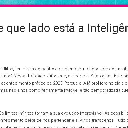
 que lado está a Inteligê
nflitos, tentativas de controlo da mente e intençōes de desmant
 amor? Nesta dualidade sufocante, a incerteza é tão garantida co
nde acontecimento prático de 2025. Porque a IA já prolifera no dia 
mas não ainda como ferramenta invisível e tão democratizada que
 Os limites infinitos tornam a sua evolução imprevisível. As possib
onhecimento deixe de nos pertencer e a IA nos transcenda. Tudo 
 inteligência artificial, e isso só é possível com regulação. O legi