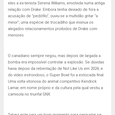
eles a ex-tenista Serena Williams, envolvida numa antiga
relação com Drake. Embora tenha deixado de fora a
acusação de “pedófilo”, ouviu-se a multidão gritar “a
minor”, uma espécie de trocadilho que insinua os
alegados relacionamentos proibidos de Drake com
menores.
O canadiano sempre negou, mas depois de largada a
bomba era impossível controlar a explosão. Se dúvidas
havia depois da rebentação de Not Like Us em 2024, e
do vídeo estrondoso, o Super Bowl foi a estocada final.
Uma volta vitoriosa do animal competitivo Kendrick
Lamar, em nome próprio e da cultura pela qual vestiu a
camisola no triunfal GNX.
Talvez este seja um bom momento para perguntar se