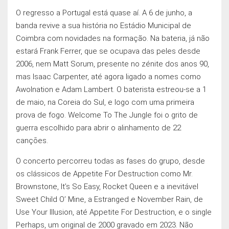
O regresso a Portugal está quase aí. A 6 de junho, a
banda revive a sua história no Estádio Municipal de
Coimbra com novidades na formação. Na bateria, já não
estará Frank Ferrer, que se ocupava das peles desde
2006, nem Matt Sorum, presente no zénite dos anos 90,
mas Isaac Carpenter, até agora ligado a nomes como
Awolnation e Adam Lambert. O baterista estreou-se a 1
de maio, na Coreia do Sul, e logo com uma primeira
prova de fogo. Welcome To The Jungle foi o grito de
guerra escolhido para abrir o alinhamento de 22
cançōes.
O concerto percorreu todas as fases do grupo, desde
os clássicos de Appetite For Destruction como Mr.
Brownstone, It’s So Easy, Rocket Queen e a inevitável
Sweet Child O’ Mine, a Estranged e November Rain, de
Use Your Illusion, até Appetite For Destruction, e o single
Perhaps, um original de 2000 gravado em 2023. Não