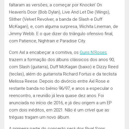
faltaram as versōes, a começar por Knockin’ On
Heaven’s Door (Bob Dylan), Live And Let Die (Wings),
Slither (Velvet Revolver, a banda de Slash e Duff
McKagan), e, com alguma surpresa, Wichita Lineman, de
Jimmy Webb. E o que dizer do triângulo ofensivo final,
com Patience, Nightrain e Paradise City.
Com Axl a encabeçar a comitiva, os
Guns N’Roses
trazem a formação dos álbuns clássicos dos anos 90,
com Slash (guitarra), Duff McKagan (baixo) e Dizzy Reed
(teclas), além do guitarrista Richard Fortus e da teclista
Melissa Reese. Depois do divórcio entre Axl Rose e
restante banda no biénio 96/97, e anos a especular o
reencontro, a reunião já leva quase dez anos. Foi
anunciada no início de 2016, e já deu origem a um EP
com dois inéditos, em 2021. Não é um crível que as
tréguas tragam um novo álbum.
A primeira parte do concerto será dos Rival Sons.