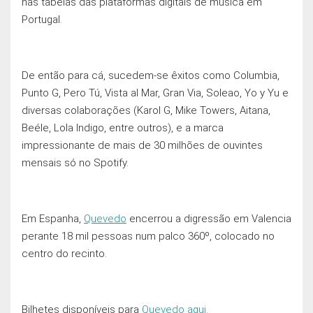
nas tabelas das plataformas digitais de música em
Portugal.
De então para cá, sucedem-se êxitos como Columbia,
Punto G, Pero Tú, Vista al Mar, Gran Via, Soleao, Yo y Yu e
diversas colaborações (Karol G, Mike Towers, Aitana,
Beéle, Lola Indigo, entre outros), e a marca
impressionante de mais de 30 milhões de ouvintes
mensais só no Spotify.
Em Espanha,
Quevedo
encerrou a digressão em Valencia
perante 18 mil pessoas num palco 360º, colocado no
centro do recinto.
Bilhetes disponíveis para
Quevedo aqui.