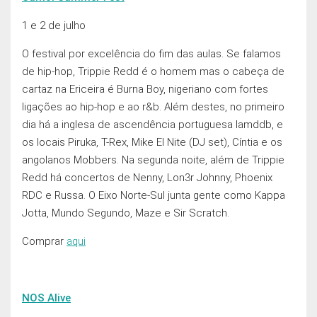
1 e 2 de julho
O festival por excelência do fim das aulas. Se falamos
de hip-hop, Trippie Redd é o homem mas o cabeça de
cartaz na Ericeira é Burna Boy, nigeriano com fortes
ligações ao hip-hop e ao r&b. Além destes, no primeiro
dia há a inglesa de ascendência portuguesa Iamddb, e
os locais Piruka, T-Rex, Mike El Nite (DJ set), Cíntia e os
angolanos Mobbers. Na segunda noite, além de Trippie
Redd há concertos de Nenny, Lon3r Johnny, Phoenix
RDC e Russa. O Eixo Norte-Sul junta gente como Kappa
Jotta, Mundo Segundo, Maze e Sir Scratch.
Comprar
aqui
NOS Alive