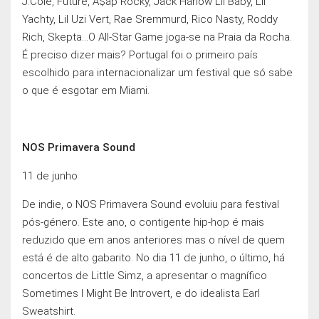
J.Cole, Future, A$ap Rocky, Jack Harlow Lil Baby, Lil
Yachty, Lil Uzi Vert, Rae Sremmurd, Rico Nasty, Roddy
Rich, Skepta…O All-Star Game joga-se na Praia da Rocha.
É preciso dizer mais? Portugal foi o primeiro país
escolhido para internacionalizar um festival que só sabe
o que é esgotar em Miami.
NOS Primavera Sound
11 de junho
De indie, o NOS Primavera Sound evoluiu para festival
pós-género. Este ano, o contigente hip-hop é mais
reduzido que em anos anteriores mas o nível de quem
está é de alto gabarito. No dia 11 de junho, o último, há
concertos de Little Simz, a apresentar o magnífico
Sometimes I Might Be Introvert, e do idealista Earl
Sweatshirt.