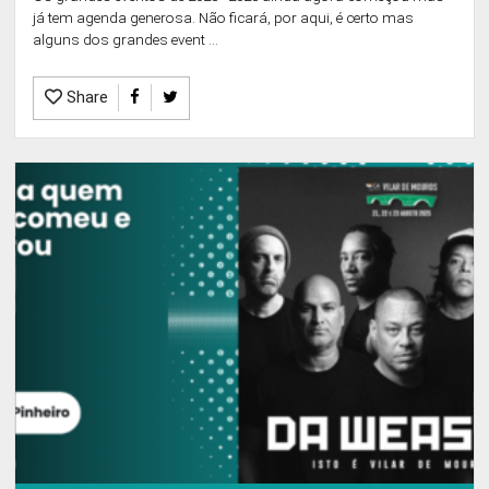
já tem agenda generosa. Não ficará, por aqui, é certo mas
alguns dos grandes event ...
Share