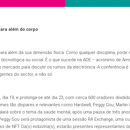
para além do corpo
para além da sua dimensão física. Como qualquer disciplina, pode
al, tecnológica ou social. É o que sucede na ADE – acrónimo de 
o mercado para discutir os rumos da electrónica. A conferência é
entes do sector, e não só.
, dia 19, e prolonga-se até dia 23, com cerca 600 oradores dividi
mes tão díspares e relevantes como Hardwell, Peggy Gou, Martin Ga
falará sobre o tema da saúde mental, após uma pausa de três anos.
 Peggy Gou será protagonista de uma sessão RA Exchange, uma cur
s de NFT. Da(s) indústria(s), estarão presentes representantes da