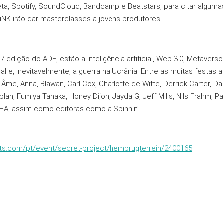
eta, Spotify, SoundCloud, Bandcamp e Beatstars, para citar algum
 KiNK irão dar masterclasses a jovens produtores.
edição do ADE, estão a inteligência artificial, Web 3.0, Metaverso,
l e, inevitavelmente, a guerra na Ucrânia. Entre as muitas festas
me, Anna, Blawan, Carl Cox, Charlotte de Witte, Derrick Carter, Das
rplan, Fumiya Tanaka, Honey Dijon, Jayda G, Jeff Mills, Nils Frahm, 
HA, assim como editoras como a Spinnin’.
ts.com/pt/event/secret-project/hembrugterrein/2400165