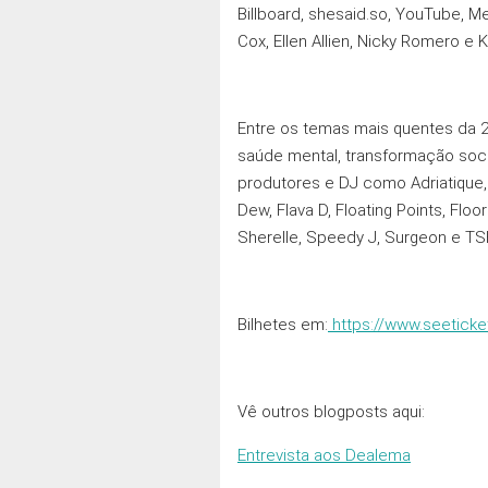
Billboard, shesaid.so, YouTube, M
Cox, Ellen Allien, Nicky Romero e
Entre os temas mais quentes da 27 
saúde mental, transformação socia
produtores e DJ como Adriatique, Â
Dew, Flava D, Floating Points, Floo
Sherelle, Speedy J, Surgeon e TS
Bilhetes em:
https://www.seeticke
Vê outros blogposts aqui:
Entrevista aos Dealema