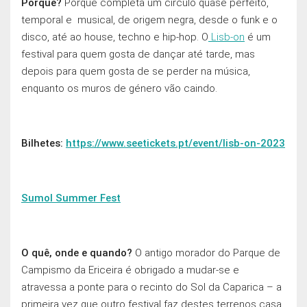
Porquê?
Porque completa um círculo quase perfeito,
temporal e musical, de origem negra, desde o funk e o
disco, até ao house, techno e hip-hop. O
Lisb-on
é um
festival para quem gosta de dançar até tarde, mas
depois para quem gosta de se perder na música,
enquanto os muros de género vão caindo.
Bilhetes:
https://www.seetickets.pt/event/lisb-on-2023
Sumol Summer Fest
O quê, onde e quando?
O antigo morador do Parque de
Campismo da Ericeira é obrigado a mudar-se e
atravessa a ponte para o recinto do Sol da Caparica – a
primeira vez que outro festival faz destes terrenos casa.