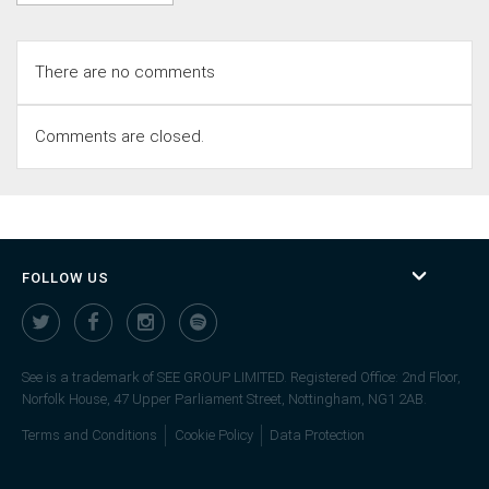
There are no comments
Comments are closed.
FOLLOW US
See is a trademark of SEE GROUP LIMITED. Registered Office: 2nd Floor,
Norfolk House, 47 Upper Parliament Street, Nottingham, NG1 2AB.
Terms and Conditions
Cookie Policy
Data Protection