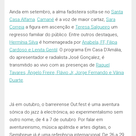
Ainda em setembro, a alma fadisteira solta-se no
Santa
Casa Alfama
.
Camané
é a voz de maior cartaz,
Sara
Correia
a figura em ascenção e
Teresa Salgueiro
um
regresso familiar do público. Entre outros destaques,
Hermínia Silva
é homenageada por
Anabela, FF, Filipa
Cardoso e Lenita Gentil
. O programa Em Casa D’Amália,
do apresentador e radialista José Gonçalez, é
transmitido ao vivo com as presenças de
Raquel
Tavares, Ângelo Freire, Flávio Jr, Jorge Fernando e Vânia
Duarte
.
Já em outubro, o barreirense Out.fest é uma aventura
sónica do jazz à electrónica, ao experimentalismo sem
outro nome, de 4 a 7 de outubro. Por falar em
aventureirismo, música apátrida e artes digitais, o
Semibreve já é uma referência internacional. De 26 a 29