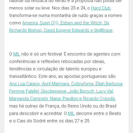
habitué
da ressaca do verão e a proposta não podia ser
menos solar ou leve. Nos dias 23 e 24, o
Hard Club
transforma-se numa montanha de ruído graças a nomes
como
Amenra, Sunn O))), Esben and the Witch, Sir
Richardo Bishop, David Eugene Edwards e BigIBrave
.
O
MIL
não é só um festival. É encontro de agentes com
conferências e reflexōes rebocadas por ideias,
tendências e circulação de talento europeu e
transatlântico. Este ano, as apostas portuguesas são
Ana Lua Caiano, April Marmara, Cobrafuma, Éllah Barbosa,
Femme Falafel, Glockenwise, João Borsch, Lucy Val,
Margarida Campelo, Napa, Papillon e Ricardo Crávidá
,
mas há outras de França, do Reino Unido ou do Brasil
para descobrir e acreditar. O
MIL
decorre entre o Beato
e o Cais do Sodré entre os dias 27 e 29.