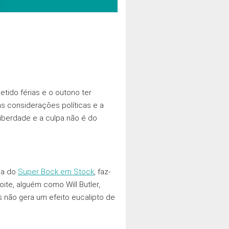
tido férias e o outono ter
s consideraçōes políticas e a
 Liberdade e a culpa não é do
rca do
Super Bock em Stock
, faz-
ite, alguém como Will Butler,
s não gera um efeito eucalipto de