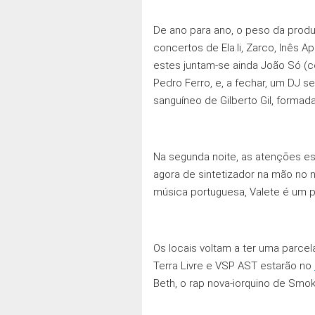
De ano para ano, o peso da produ
concertos de Ela.li, Zarco, Inês A
estes juntam-se ainda João Só (c
Pedro Ferro, e, a fechar, um DJ s
sanguíneo de Gilberto Gil, formad
Na segunda noite, as atençōes es
agora de sintetizador na mão no n
música portuguesa, Valete é um p
Os locais voltam a ter uma parcela
Terra Livre e VSP AST estarão no
Beth, o rap nova-iorquino de Smo