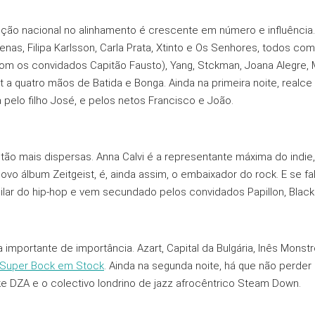
ção nacional no alinhamento é crescente em número e influência. 
penas, Filipa Karlsson, Carla Prata, Xtinto e Os Senhores, todos co
om os convidados Capitão Fausto), Yang, Stckman, Joana Alegre, 
et a quatro mãos de Batida e Bonga. Ainda na primeira noite, realce
a pelo filho José, e pelos netos Francisco e João.
tão mais dispersas. Anna Calvi é a representante máxima do indi
ovo álbum Zeitgeist, é, ainda assim, o embaixador do rock. E se 
ilar do hip-hop e vem secundado pelos convidados Papillon, Blac
 importante de importância. Azart, Capital da Bulgária, Inês Monstro
Super Bock em Stock
. Ainda na segunda noite, há que não perder
ke DZA e o colectivo londrino de jazz afrocêntrico Steam Down.