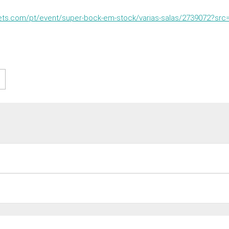
kets.com/pt/event/super-bock-em-stock/varias-salas/2739072?src