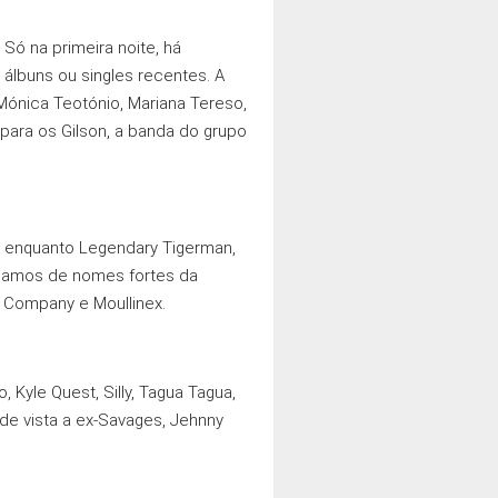
Só na primeira noite, há
m álbuns ou singles recentes. A
Mónica Teotónio, Mariana Tereso,
 para os Gilson, a banda do grupo
e, enquanto Legendary Tigerman,
falamos de nomes fortes da
k Company e Moullinex.
, Kyle Quest, Silly, Tagua Tagua,
 de vista a ex-Savages, Jehnny