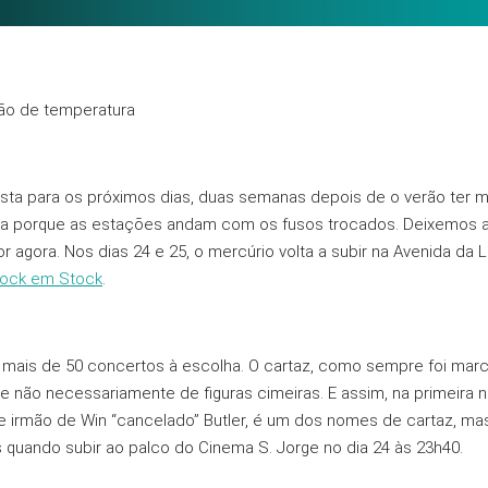
āo de temperatura
sta para os próximos dias, duas semanas depois de o verão ter me
esa porque as estaçōes andam com os fusos trocados. Deixemos a
or agora. Nos dias 24 e 25, o mercúrio volta a subir na Avenida da
ock em Stock
.
s e mais de 50 concertos à escolha. O cartaz, como sempre foi ma
e não necessariamente de figuras cimeiras. E assim, na primeira no
e e irmão de Win “cancelado” Butler, é um dos nomes de cartaz, ma
 quando subir ao palco do Cinema S. Jorge no dia 24 às 23h40.