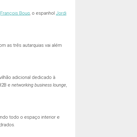
s
François Bouq
, o espanhol
Jordi
om as três autarquias vai além
ilhão adicional dedicado à
 B2B e
networking business lounge
,
ndo todo o espaço interior e
drados.