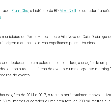
strador
Frank Cho
, o histórico da BD
Mike Grell
, o ilustrador francê
y
.
municípios do Porto, Matosinhos e Vila Nova de Gaia. O diálogo c
á origem a outras iniciativas espalhadas pelas três cidades.
o ano destacam-se um palco musical outdoor, a criação de um pav
s dedicados a todas as áreas do evento e uma corporate meeting
rceiros do evento.
 ediçōes de 2014 a 2017, o recinto será totalmente novo, utiliza
e 60 mil metros quadrados e uma área total de 200 mil metros qua