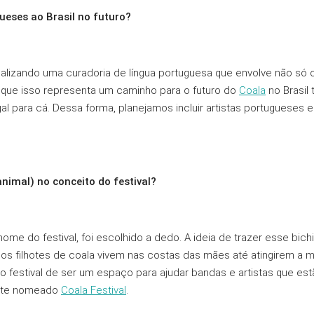
ueses ao Brasil no futuro?
ealizando uma curadoria de língua portuguesa que envolve não só 
 que isso representa um caminho para o futuro do
Coala
no Brasil
 para cá. Dessa forma, planejamos incluir artistas portugueses 
animal) no conceito do festival?
nome do festival, foi escolhido a dedo. A ideia de trazer esse bic
 os filhotes de coala vivem nas costas das mães até atingirem a 
do festival de ser um espaço para ajudar bandas e artistas que e
mente nomeado
Coala Festival
.