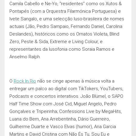
Camila Cabello e Ne-Yo, “residentes” como os Xutos &
Pontapés (com a Orquestra Filarmónica Portuguesa) e
Ivete Sangalo, e uma selecção luso-brasileira de nomes
actuais (Jão, Pedro Sampaio, Fernando Daniel, Carolina
Deslandes), históricos como os Ornatos Violeta, Blind
Zero, Peste & Sida, Extreme e Living Colour, e
representantes da lusofonia como Soraia Ramos e
Anselmo Ralph.
O
Rock In Rio
não se cinge apenas à música volta a
entregar um palco ao digital com TikTokers, YouTubers,
Podcasts e concertos interativos. João Blümel, o SAPO
Half Time Show com José Cid, Miguel Angelo, Pedro
Gonçalves e Tripeirinha; Confessions Live by MegaHits,
Luana do Bem, Ana Arrebentinha, Dário Guerreiro,
Guilherme Duarte e Vasco Elvas (humor), Ana Garcia
Martins e David Cristina com Não És Tu, Sou Eu e