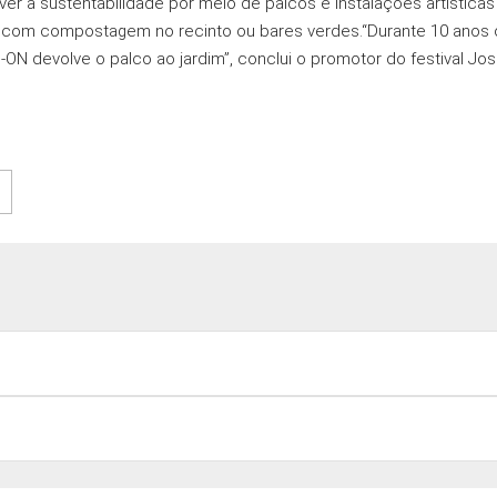
r a sustentabilidade por meio de palcos e instalações artísticas 
 com compostagem no recinto ou bares verdes.“Durante 10 anos o 
-ON devolve o palco ao jardim”, conclui o promotor do festival Jos