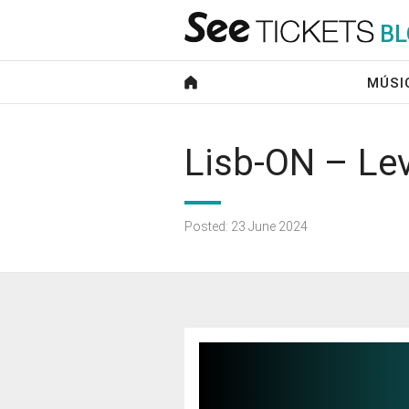
B
L
MÚSI
Lisb-ON – Le
Posted: 23 June 2024