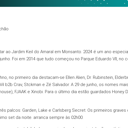
 chão
tar ao Jardim Keil do Amaral em Monsanto. 2024 é um ano especial
e junho. Foi em 2014 que tudo começou no Parque Eduardo VII, no 
hno, no primeiro dia destacam-se Ellen Alien, Dr. Rubinstein, Elde
 Vil b2b Crav, Stckman e Zé Salvador. A 29 de junho, os nomes mais 
ouse), FJAAK e Xinobi. Para o último dia estão guardados Honey Dij
rês palcos: Garden, Lake e Carlsberg Secret. Os primeiros graves
imo set da noite. arranca sempre às 02h00.